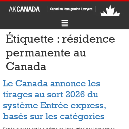
Étiquette :
résidence
permanente au
Canada
Le Canada annonce les
tirages au sort 2026 du
système Entrée express,
basés sur les catégories