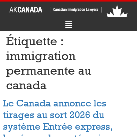
Étiquette :
immigration
permanente au
canada
Le Canada annonce les
tirages au sort 2026 du
système Entrée express,