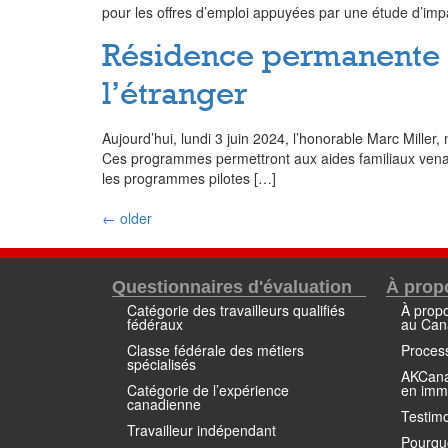
pour les offres d’emploi appuyées par une étude d’imp
Résidence permanente dè
l’étranger
Aujourd’hui, lundi 3 juin 2024, l’honorable Marc Mill
Ces programmes permettront aux aides familiaux venant
les programmes pilotes […]
←
older
Questionnaires d'évaluation
À prop
Catégorie des travailleurs qualifiés
À propo
fédéraux
au Can
Classe fédérale des métiers
Proces
spécialisés
AKCana
Catégorie de l’expérience
en imm
canadienne
Testimo
Travailleur indépendant
Pourquo