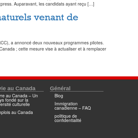
xpress. Auparavant, les candidats ayant reçu […]
aturels venant de
a (IRCC), a annoncé deux nouveaux programmes pilotes.
Canada ; cette mesure vise à actualiser et à remplacer
vie au Canada
Général
vre au Canada – Un
Blog
ys fondé sur la
Immigration
versité culturelle
canadienne – FAQ
plois au Canada
politique de
confidentialité