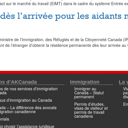
act sur le marché du travail (EIMT) dans le cadre du système Entrée e
s l’arrivée pour les aidants n
er, ministre de l’Immigration, des Réfugiés et de la Citoyenneté Canad
 de l’étranger d’obtenir la résidence permanente dès leur arrivée au 
os d’AKCanada
Immigration
La 
s de nos services d’immigration
Immigrer au
Vi
ada
Canada – Statut
pa
permanent
di
sus d’immigration au Canada
Permis d’études,
Em
da – La différence des avocats
visas de visiteur et
igration canadienne
permis de travail
canadiens
nials
i choisir l’assistance juridique